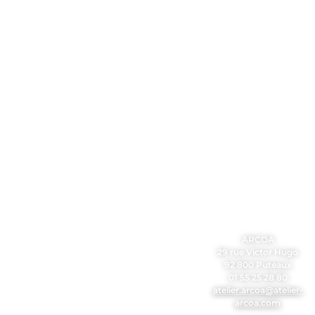
ARCOA
29 rue Victor Hugo
92 800 Puteaux
01 55 25 28 80
atelier.arcoa@atelier-
arcoa.com